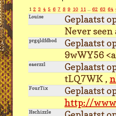
1
2
3
4
5
6
7
8
9
10
11
...
62
63
64
Geplaatst o
Louise
Never seen 
Geplaatst o
prgqldfdbod
9wWY56 <a h
Geplaatst o
eaerzzl
tLQ7WK ,
n
Geplaatst o
FourTix
http://www
Geplaatst o
Hschizzle