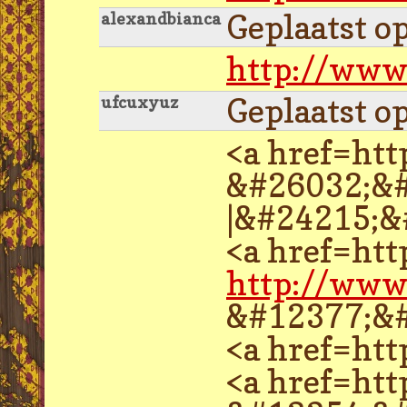
Geplaatst o
alexandbianca
http://www
Geplaatst o
ufcuxyuz
<a href=ht
&#26032;&#
|&#24215;&
<a href=ht
http://www
&#12377;&
<a href=ht
<a href=ht