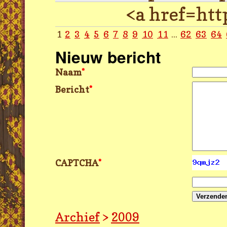
<a href=ht
1
2
3
4
5
6
7
8
9
10
11
...
62
63
64
Nieuw bericht
Naam
*
Bericht
*
CAPTCHA
*
Verzende
Archief
>
2009