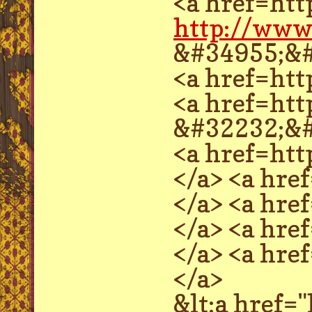
<a href=ht
http://www.
&#34955;&
<a href=ht
<a href=ht
&#32232;&
<a href=ht
</a> <a hr
</a> <a hr
</a> <a hr
</a> <a hr
</a>
&lt;a href