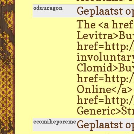
Geplaatst o
oduuragon
The <a hre
Levitra>Buy
href=http:/
involuntar
Clomid>Buy
href=http:
Online</a>
href=http:/
Generic>Str
Geplaatst o
ecomiheporeme