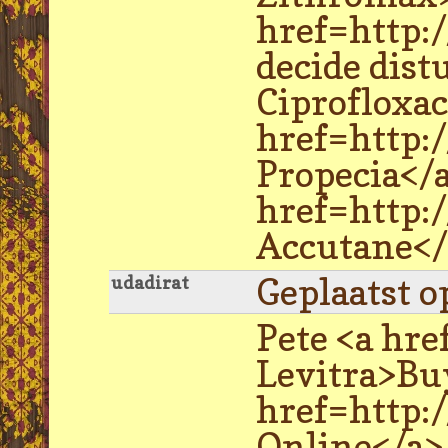
href=http:
decide dis
Ciprofloxac
href=http:
Propecia</a
href=http:
Accutane</a
Geplaatst o
udadirat
Pete <a hre
Levitra>Bu
href=http:/
Online</a>