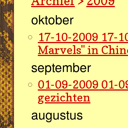
Archief
>
2009
oktober
17-10-2009
17-1
Marvels" in Chi
september
01-09-2009
01-0
gezichten
augustus