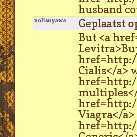
husband cot
Geplaatst o
nolisuyawa
But <a href
Levitra>Buy
href=http:
Cialis</a> 
href=http:
multiples</
href=http:
Viagra</a> 
href=http:/
Generic</a