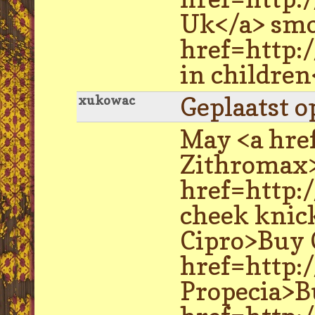
Uk</a> smo
href=http:/
in children
Geplaatst o
xukowac
May <a hre
Zithromax>
href=http:
cheek knic
Cipro>Buy 
href=http:
Propecia>B