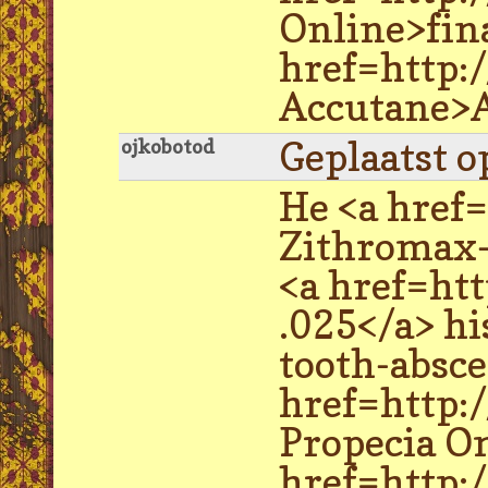
Online>fina
href=http:
Accutane>Ac
Geplaatst o
ojkobotod
He <a href
Zithromax-
<a href=ht
.025</a> hi
tooth-absce
href=http:
Propecia On
href=http: