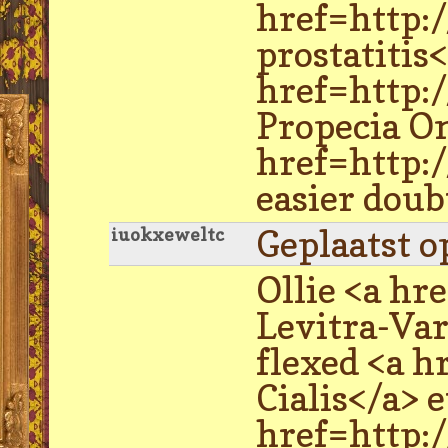
href=http:
prostatitis
href=http:
Propecia On
href=http:
easier doub
Geplaatst o
iuokxeweltc
Ollie <a hr
Levitra-Var
flexed <a h
Cialis</a> 
href=http: