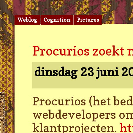
Weblog
Cognition
Pictures
Procurios zoekt 
dinsdag 23 juni 
Procurios (het bed
webdevelopers om
klantprojecten.
ht