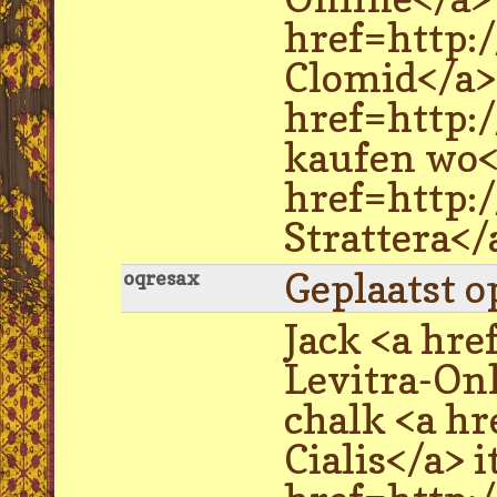
href=http:
Clomid</a> 
href=http:
kaufen wo</
href=http:
Strattera</
Geplaatst o
oqresax
Jack <a hre
Levitra-On
chalk <a hr
Cialis</a> i