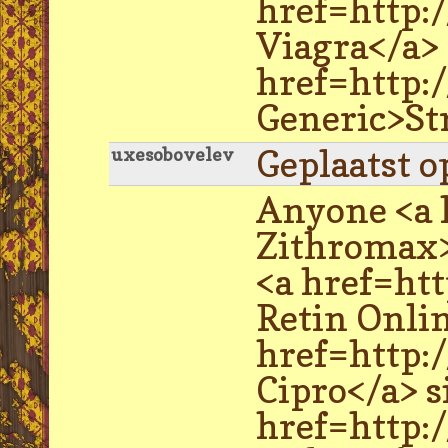
href=http:
Viagra</a> 
href=http:/
Generic>Str
Geplaatst o
uxesobovelev
Anyone <a 
Zithromax>
<a href=ht
Retin Onlin
href=http:
Cipro</a> s
href=http: