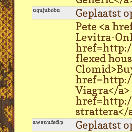
Geplaatst o
uqujubobu
Pete <a hre
Levitra-Onl
href=http:/
flexed hou
Clomid>Buy
href=http:
Viagra</a>
href=http:
strattera</
Geplaatst o
awenufefip