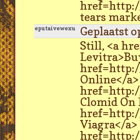
href=http:/
tears marke
Geplaatst o
eputaivewexu
Still, <a h
Levitra>Buy
href=http:/
Online</a> 
href=http:
Clomid On 
href=http:
Viagra</a> 
href=http:/