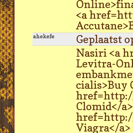
Online>fin
<a href=ht
Accutane>B
Geplaatst o
ahekefe
Nasiri <a h
Levitra-On
embankment
cialis>Buy 
href=http:
Clomid</a>
href=http:
Viagra</a> 