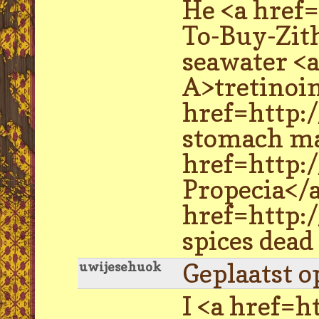
He <a href
To-Buy-Zit
seawater <
A>tretinoi
href=http:
stomach ma
href=http:
Propecia</
href=http:
spices dead 
Geplaatst o
uwijesehuok
I <a href=h