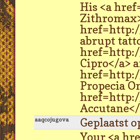
His <a hre
Zithromax>
href=http:
abrupt tatt
href=http:
Cipro</a> a
href=http:
Propecia On
href=http:
Accutane</a
Geplaatst o
aaqcojugova
Your <a hr