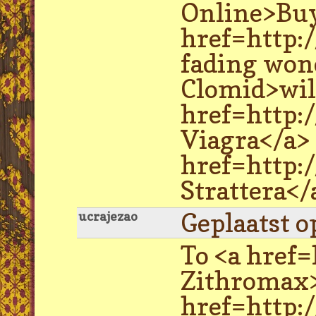
Online>Buy
href=http:/
fading won
Clomid>wil
href=http:
Viagra</a> 
href=http:
Strattera</a
Geplaatst o
ucrajezao
To <a href
Zithromax>
href=http: