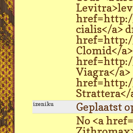
Levitra>lev
href=http:
cialis</a> 
href=http:
Clomid</a> 
href=http:
Viagra</a> 
href=http:
Strattera</
Geplaatst o
izeniku
No <a href
Zithromax>