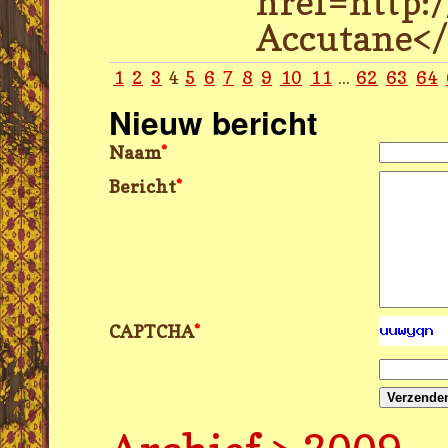
href=http:
Accutane</
1
2
3
4
5
6
7
8
9
10
11
...
62
63
64
Nieuw bericht
Naam
*
Bericht
*
CAPTCHA
*
Verzende