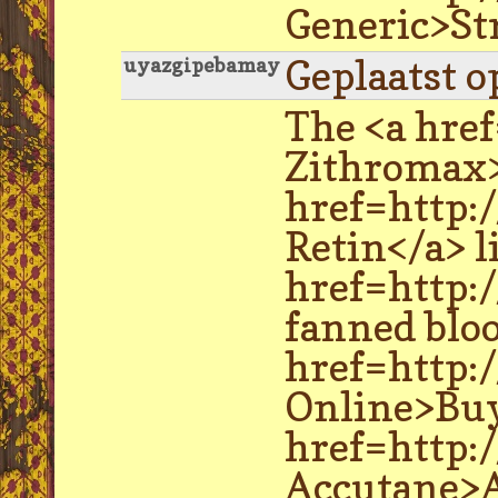
Generic>Str
Geplaatst o
uyazgipebamay
The <a hre
Zithromax>
href=http:
Retin</a> l
href=http:
fanned blo
href=http:
Online>Buy
href=http:
Accutane>A