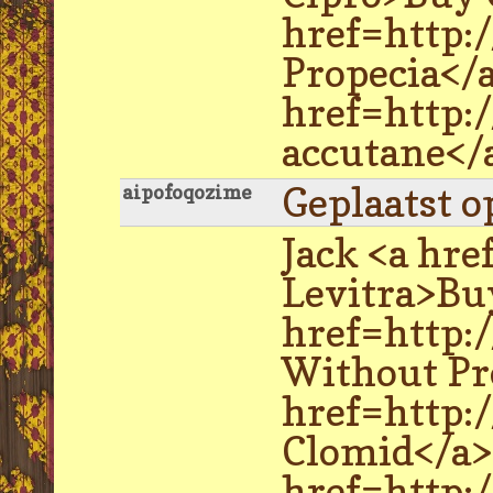
href=http:
Propecia</a
href=http:
accutane</a
Geplaatst o
aipofoqozime
Jack <a hre
Levitra>Buy
href=http:/
Without Pre
href=http:
Clomid</a>
href=http: