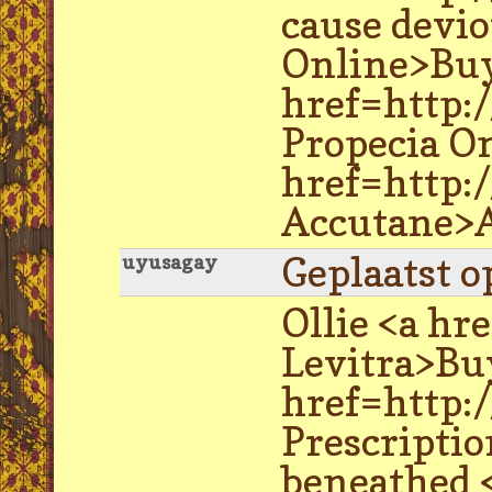
cause devi
Online>Buy 
href=http:
Propecia On
href=http:
Accutane>A
Geplaatst o
uyusagay
Ollie <a hr
Levitra>Buy
href=http:/
Prescriptio
beneathed 