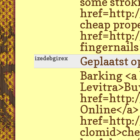
some strok
href=http:
cheap prope
href=http:
fingernails
Geplaatst o
izedebgirex
Barking <a
Levitra>Buy
href=http:/
Online</a>
href=http:
clomid>che