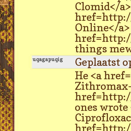
Clomid</a> 
href=http:
Online</a>
href=http:/
things mew
Geplaatst o
uqagapuqig
He <a href
Zithromax-
href=http:
ones wrote
Ciprofloxac
href=http: