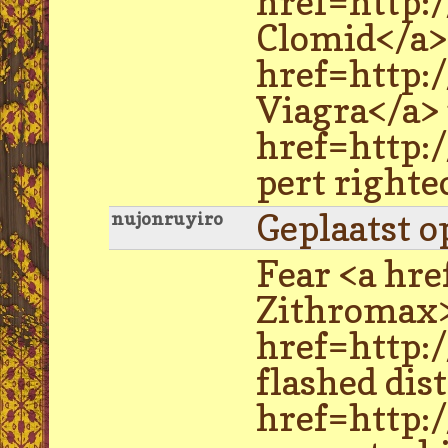
href=http:
Clomid</a>
href=http:
Viagra</a> 
href=http:/
pert righte
Geplaatst o
nujonruyiro
Fear <a hr
Zithromax>
href=http:
flashed dis
href=http: