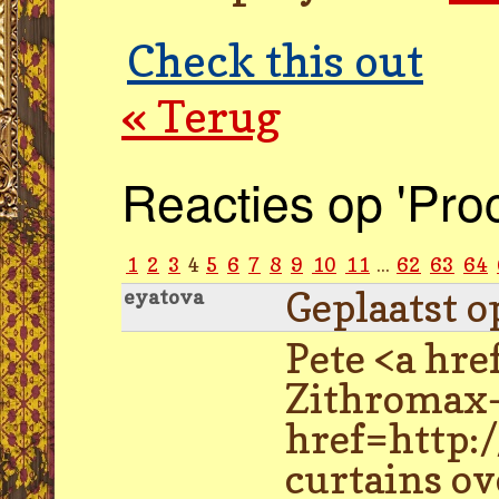
Check this out
« Terug
Reacties op 'Pro
1
2
3
4
5
6
7
8
9
10
11
...
62
63
64
Geplaatst o
eyatova
Pete <a hr
Zithromax-
href=http:
curtains o