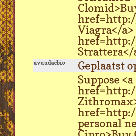
Clomid>Buy
href=http:
Viagra</a>
href=http:
Strattera</a
Geplaatst o
avuudacbio
Suppose <a
href=http:
Zithromax>
href=http:
personal n
Cipro>Buy 