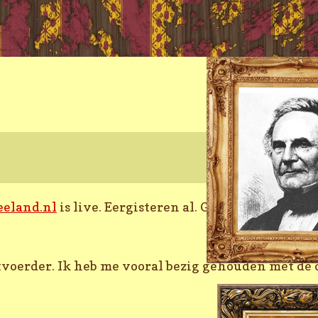
eland.nl
is live. Eergisteren al. Gisteren officie
voerder. Ik heb me vooral bezig gehouden met de o