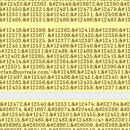
;&#12420;&#12363; &#20449;&#38972;&#12290;&#2
&#12450;&#12531;&#12481;&#12473;&#12479;&#12
&#12531;&#12521;&#12452;&#12531; &#12508;&#1
&#12495;&#12531;&#12489;&#12496;&#12483;&#12
&#12418;&#12398; &#12362;&#12418;&#12390;&#1
&#12373;&#12367; &#12399;&#12435;&#12356;&#1
&#12503;&#12525; &#12377;&#12387;&#12413;&#12
&#12451;&#12531;&#12496;&#12540;&#12521;&#12
#12521;&#12531;&#12489; &#12469;&#12452;&#12
#12402;&#12365; &#12402;&#12435;&#12415;&#12
&#12414;&#12356;&#12364;&#12356; &#12524;&#1
#12501; &#12365;&#12421;&#12358;&#12390;&#12
erlandbootsale.com/>&#12486;&#12451;&#12531;&
 &#12497;&#12540;&#12486;&#12451;&#12540; &#
&#12383;&#12356;&#12356;&#12435;&#12428;&#12
&#12435;&#12385;&#12423;&#12358; &#12371;&#1
 &#12472;&#12540;&#12531;&#12474; &#32784;&#
&#36074; &#21697;&#36074;&#20445;&#35388; &#3
;&#12540;&#12473;&#12501;&#12455;&#12452;&#
#12515;&#12465;&#12483;&#12488;</a> &#33391;
&#36865;&#26009;&#28961;&#26009; &#26368;&#3