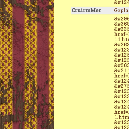
&#124
CruirmMer
Gepla
&#296
&#369
&#335
href=
11.ht
&#263
&#123
&#125
&#125
&#263
&#211
href=
&#124
&#275
&#125
&#123
&#124
&#124
href=
1.htm
&#123
&#125