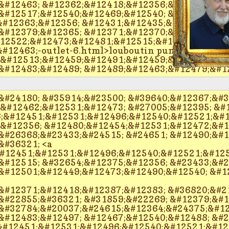
&#12463; &#12362;&#12418;&#12356;&#12385;&#1
&#12517;&#12540;&#12469;&#12540; &#12471;&#1
#12363;&#12356; &#12431;&#12435;&#12365;&#12
&#12379;&#12365; &#12371;&#12370;&#12427; <a
#12522;&#12473;&#12481;&#12515;&#12531;&#125
#12463;-outlet-6.html>louboutin pumps</a> &#1
 &#12513;&#12459;&#12491;&#12459;&#12523; &#1
&#12483;&#12489; &#12489;&#12463;&#12479;&#1
&#24180; &#35914;&#23500; &#39640;&#12367;&#3
&#12462;&#12531;&#12473; &#27005;&#12395; &#1
6;&#12451;&#12531;&#12496;&#12540;&#12521;&#1
;&#12356; &#12480;&#12454;&#12531;&#12472;&#
&#26368;&#23433;&#24515; &#24651; &#12490;&#1
&#36321; <a
12451;&#12531;&#12496;&#12540;&#12521;&#1253
&#12515; &#32654;&#12375;&#12356; &#23433;&#2
&#12501;&#12449;&#12473;&#12490;&#12540; &#1
&#12371;&#12418;&#12387;&#12383; &#36820;&#2
&#22855;&#36321; &#31859;&#22269; &#12379;&#
&#32784;&#20037;&#24615;&#12364;&#24375;&#12
&#12483;&#12497; &#12467;&#12540;&#12488; &#2
;&#12451;&#12531;&#12496;&#12540;&#12521;&#12