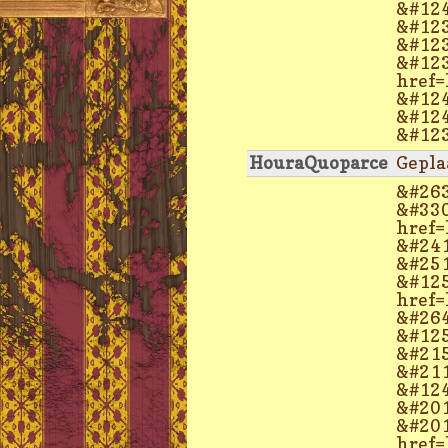
&#124
&#123
&#123
&#123
href=
&#124
&#124
&#123
HouraQuoparce
Gepla
&#263
&#330
href=
&#241
&#251
&#125
href=
&#264
&#125
&#215
&#211
&#124
&#201
&#201
href=