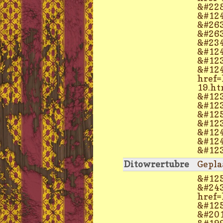
&#228
&#124
&#263
&#263
&#234
&#124
&#123
&#124
href=
19.ht
&#123
&#123
&#125
&#123
&#124
&#124
&#123
Ditowrertubre
Gepla
&#125
&#243
href=
&#125
&#201