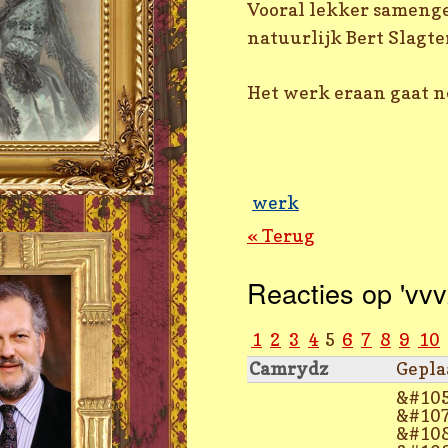
Vooral lekker samenge
natuurlijk Bert Slagt
Het werk eraan gaat no
werk
« Terug
Reacties op 'vvv
1
2
3
4
5
6
7
8
9
10
Camrydz
Gepla
&#105
&#107
&#108