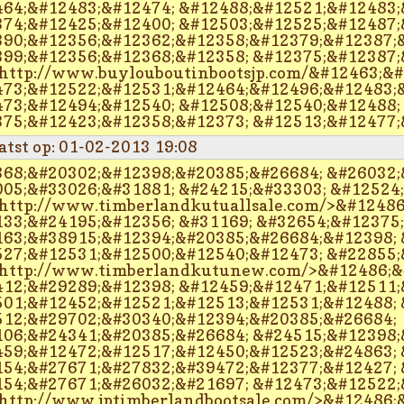
64;&#12483;&#12474; &#12488;&#12521;&#12483;
74;&#12425;&#12400; &#12503;&#12525;&#12487;
90;&#12356;&#12362;&#12358;&#12379;&#12387;&
99;&#12356;&#12368;&#12358; &#12375;&#12387;
http://www.buylouboutinbootsjp.com/&#12463;&
73;&#12522;&#12531;&#12464;&#12496;&#12483;&
73;&#12494;&#12540; &#12508;&#12540;&#12488;
75;&#12423;&#12358;&#12373; &#12513;&#12477;
atst op: 01-02-2013 19:08
68;&#20302;&#12398;&#20385;&#26684; &#26032;
05;&#33026;&#31881; &#24215;&#33303; &#12524;
http://www.timberlandkutuallsale.com/>&#1248
33;&#24195;&#12356; &#31169; &#32654;&#12375
63;&#38915;&#12394;&#20385;&#26684;&#12398; 
27;&#12531;&#12500;&#12540;&#12473; &#22855;
http://www.timberlandkutunew.com/>&#12486;&#
12;&#29289;&#12398; &#12459;&#12471;&#12511;
01;&#12452;&#12521;&#12513;&#12531;&#12488; 
12;&#29702;&#30340;&#12394;&#20385;&#26684;
06;&#24341;&#20385;&#26684; &#24515;&#12398;
59;&#12472;&#12517;&#12450;&#12523;&#24863; 
54;&#27671;&#27832;&#39472;&#12377;&#12427; 
54;&#27671;&#26032;&#21697; &#12473;&#12522;
http://www.jptimberlandbootsale.com/>&#12486