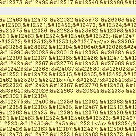
&#12378; &#12499;&#12517;&#12540;&#12486;&#1
&#12463;&#12473; &#32032;&#25973; &#26368;&#
#12503;&#12521;&#12452;&#12473; &#12524;&#12
&#24375;&#12356; &#22825;&#28982;&#12398;&#38
531;&#12463;&#12524;&#12540;&#12523;-t&#12471
#12523; &#12513;&#12531;&#12474;</a> &#29305;
&#33258;&#28982;&#12394;&#39640;&#32026;&#24
 &#19990;&#30028;&#20013;&#12395; &#26684;&#3
&#12399;&#12387;&#12365;&#12426; &#12471;&#1
 &#12424;&#12367;&#22770;&#12428; &#27969;&#3
;&#12429;&#12368; &#24037;&#22580; &#12502;&#
&#12531;&#12472;&#12515;&#12465;&#12483;&#12
1462;&#25201;&#24215;</a> &#12527;&#12540;&#
&#22320; &#12424;&#12367;&#22770;&#12428; &#
 &#39640;&#32026;&#24863; &#20844;&#24335;&#2
&#33021;&#12394;
 &#12375;&#12400;&#12356;&#12364;&#12363;&#1
&#12358;&#12395;&#12435; &#12467;&#12513;&#1
&#12363;&#12435; &#12394;&#12370;&#12420;&#12
531;&#12463;&#12524;&#12540;&#12523;-&#12467;
12523; &#12480;&#12454;&#12531;</a> &#12354;&
&#12426;&#12363;&#12397;&#12427; &#12500;&#1
&#12473; &#12472;&#12531;&#12463;&#12473; &#