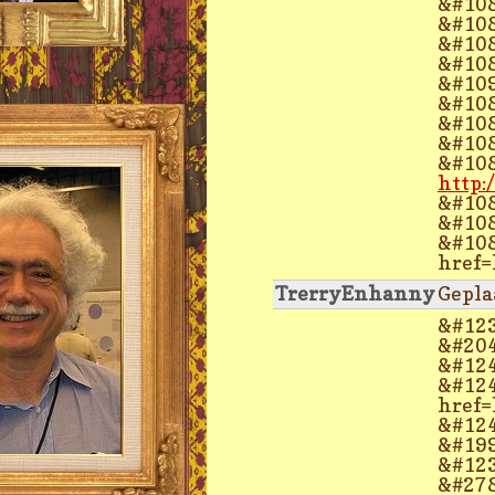
&#108
&#108
&#108
&#108
&#109
&#108
&#108
&#108
&#108
http:
&#108
&#108
&#108
href=
TrerryEnhanny
Gepla
&#123
&#204
&#124
&#124
href=
&#124
&#199
&#123
&#278