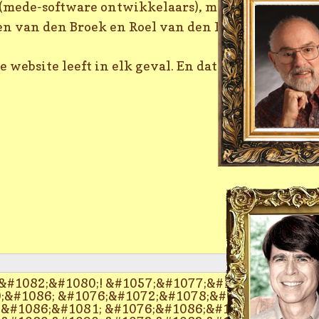
mede-software ontwikkelaars), met Peter Slagter 
roen van den Broek en Roel van den Heuvel van Hol
website leeft in elk geval. En dat is mooi om te zi
&#1082;&#1080;! &#1057;&#1077;&#1081;&#1095;&
;&#1086; &#1076;&#1072;&#1078;&#1077; &#1091;
&#1086;&#1081; &#1076;&#1086;&#1078;&#1076;&#