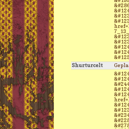
&#199
&#286
&#124
&#123
&#123
href=
7_13_
&#123
&#123
&#124
&#124
&#125
Shurturcelt
Gepla
&#124
&#124
&#244
&#124
&#124
href=
&#124
&#123
&#234
&#228
&#278