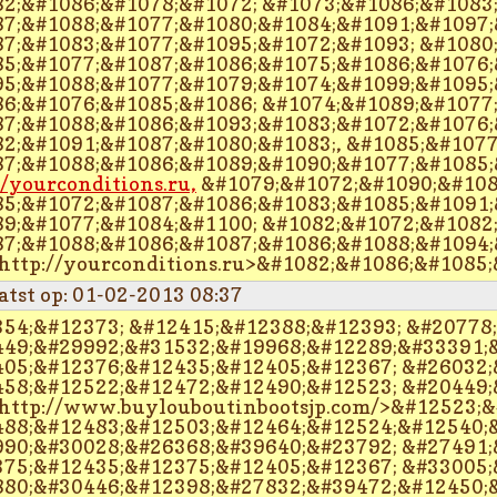
2;&#1086;&#1078;&#1072; &#1073;&#1086;&#1083;
7;&#1088;&#1077;&#1080;&#1084;&#1091;&#1097;
7;&#1083;&#1077;&#1095;&#1072;&#1093; &#1080;
5;&#1077;&#1087;&#1086;&#1075;&#1086;&#1076;
5;&#1088;&#1077;&#1079;&#1074;&#1099;&#1095;
6;&#1076;&#1085;&#1086; &#1074;&#1089;&#1077;
7;&#1088;&#1086;&#1093;&#1083;&#1072;&#1076;
2;&#1091;&#1087;&#1080;&#1083;, &#1085;&#107
7;&#1088;&#1086;&#1089;&#1090;&#1077;&#1085;
//yourconditions.ru,
&#1079;&#1072;&#1090;&#108
5;&#1072;&#1087;&#1086;&#1083;&#1085;&#1091;&
9;&#1077;&#1084;&#1100; &#1082;&#1072;&#1082;
7;&#1088;&#1086;&#1087;&#1086;&#1088;&#1094;&
http://yourconditions.ru>&#1082;&#1086;&#1085
atst op: 01-02-2013 08:37
54;&#12373; &#12415;&#12388;&#12393; &#20778
49;&#29992;&#31532;&#19968;&#12289;&#33391;
05;&#12376;&#12435;&#12405;&#12367; &#26032;
58;&#12522;&#12472;&#12490;&#12523; &#20449;
http://www.buylouboutinbootsjp.com/>&#12523;
88;&#12483;&#12503;&#12464;&#12524;&#12540;&
90;&#30028;&#26368;&#39640;&#23792; &#27491;
75;&#12435;&#12375;&#12405;&#12367; &#33005;
80;&#30446;&#12398;&#27832;&#39472;&#12450;&