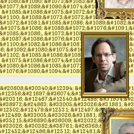
&#1080;&#1090; &#1073;&#1083;&#1080;&#1085;,
&#1077;&#1089;&#1090;&#1074;&#1077;&#1085;&#
 &#1085;&#1086;&#1075;&#1072;&#1093;, &#1093;
&#1100; &#1089;&#1073;&#1072;&#1074;&#1080;&#
&#1072;&#1081;&#1085;&#1086; &#1089;&#1082;&#
&#1075;&#1086; &#1088;&#1072;&#1076;&#1091;&#
&#1085;&#1086;, &#1073;&#1083;&#1072;&#1075;&
7;&#1087;&#1086;&#1076;&#1076;&#1077;&#1083;&
&#1100;&#1082;&#1086;&#1081;, &#1079;&#1072;&
6; &#1092;&#1080;&#1075;&#1072;&#1095;&#1080;
#1102; &#1085;&#1086;&#1085;&#1089;&#1090;&#1
 &#1075;&#1086;&#1074;&#1086;&#1088;&#1080;&
#1080;&#1086;&#1085;&#1072;&#1083;&#1100;&#1
;&#1076;&#1080;&#1094;&#1080;&#1086;&#1085;&#
;&#20808;&#30340;&#12394; &#24195;&#21578;&#1
&#12356;&#21697;&#36074;&#12289;&#20302;&#20
&#20316; &#12467;&#12540;&#12488; &#31934;&#2
&#38972;&#24863; &#33005;&#33026;&#31881; &#3
&#12502;&#12479;&#12531; &#12497;&#12531;&#12
#12489; &#33005;&#33026;&#31881; &#20808;&#3
&#35215;&#36890;&#36009; &#32032;&#26228;&#1
&#33026; &#30382;&#38761; &#26368;&#33391;&#3
#12452;&#12486;&#12512; &#12481;&#12519;&#12