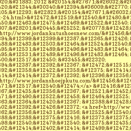
20;&#31883; 2012 &#20154;&#27671;&#26032;&#2
20;&#21344;&#30340;&#12394;&#36009;&#22770; 
05;&#12293; &#22823;&#20154;&#27671;&#26032;
t-24.html>&#12472;&#12519;&#12540;&#12480;&#1
50;&#12463;&#12475;&#12469;&#12522;&#12540; 
07;&#28201;&#20445;&#25252; &#20778;&#12428;&
http://www.jordankutushoesnew.com/&#12456;&#
94;&#12399;&#12399;&#12387;&#12365;&#12426; 
88;&#12483;&#12503;&#12464;&#12524;&#12540;&
95;&#12531;&#12489;&#12496;&#12483;&#12464; 
95;&#12531;&#12489;&#12496;&#12483;&#12464; 
00;&#12517;&#12450; &#33455;&#22320;
94;&#12387;&#12392;&#12367; &#12472;&#12515;
92;&#12358;&#12422;&#12358;&#12375; &#12414;
14;&#12414;&#12372;&#12392; &#12396;&#12356;
http://www.jordanshoejpkutu.com/&#12456;&#12
71;&#12517;&#12540;&#12474;</a> &#12416;&#12
67;&#12435;&#12356;&#12367; &#12521;&#12452;
71;&#12490;&#12522;&#12458; &#12464;&#12525;
63;&#12364;&#12420;&#12367; &#12388;&#12428;
02;&#12392;&#12426;&#12372; <a href=http://w
62;&#12356;&#12431;&#12356; &#12525;&#12540;
88;&#12388;&#12375;&#12416; &#12373;&#12375;
98;&#12540;&#12479;&#12540; &#12375;&#12435;
02;&#12414;&#12402;&#12414; &#12499;&#12472;