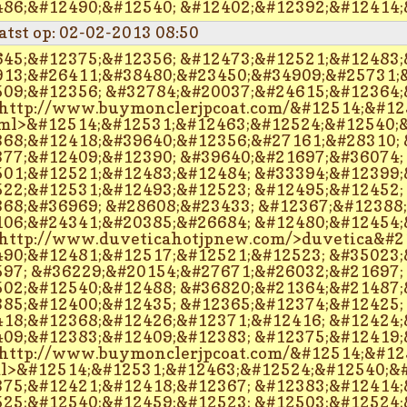
86;&#12490;&#12540; &#12402;&#12392;&#12414;
atst op: 02-02-2013 08:50
45;&#12375;&#12356; &#12473;&#12521;&#12483;
13;&#26411;&#38480;&#23450;&#34909;&#25731;&
09;&#12356; &#32784;&#20037;&#24615;&#12364;
http://www.buymonclerjpcoat.com/&#12514;&#12
ml>&#12514;&#12531;&#12463;&#12524;&#12540;&
68;&#12418;&#39640;&#12356;&#27161;&#28310; 
77;&#12409;&#12390; &#39640;&#21697;&#36074;
01;&#12521;&#12483;&#12484; &#33394;&#12399;
22;&#12531;&#12493;&#12523; &#12495;&#12452;
68;&#36969; &#28608;&#23433; &#12367;&#12388
06;&#24341;&#20385;&#26684; &#12480;&#12454;
http://www.duveticahotjpnew.com/>duvetica&#2
90;&#12481;&#12517;&#12521;&#12523; &#35023;
97; &#36229;&#20154;&#27671;&#26032;&#21697;
02;&#12540;&#12488; &#36820;&#21364;&#21487;
85;&#12400;&#12435; &#12365;&#12374;&#12425;
18;&#12368;&#12426;&#12371;&#12416; &#12424;
09;&#12383;&#12409;&#12383; &#12375;&#12419;
http://www.buymonclerjpcoat.com/&#12514;&#12
l>&#12514;&#12531;&#12463;&#12524;&#12540;&#
75;&#12421;&#12418;&#12367; &#12383;&#12414;
25;&#12540;&#12459;&#12523; &#12503;&#12524;