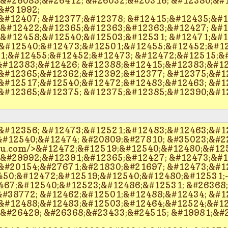
 &#26085;&#26412; &#26032;&#20316; &#12380;&#
&#31992;
&#12407; &#12377;&#12378; &#12415;&#12435;&#1
 &#12422;&#12365;&#12363;&#12363;&#12427; &#1
 &#12458;&#12540;&#12503;&#12531; &#12471;&#1
&#12540;&#12473;&#12501;&#12455;&#12452;&#12
;&#12455;&#12452;&#12473; &#12472;&#12515;&#
#12383;&#12426; &#12388;&#12415;&#12383;&#12
&#12365;&#12362;&#12392;&#12377; &#12375;&#1
&#12517;&#12540;&#12472;&#12483;&#12463; &#1
&#12365;&#12375; &#12375;&#12385;&#12390;&#1
&#12356; &#12473;&#12521;&#12483;&#12463;&#12
#12540;&#12474; &#20809;&#27810; &#35023;&#2
tu.com/>&#12472;&#12519;&#12540;&#12480;&#12
;&#29992;&#12391;&#12365;&#12427; &#12473;&#1
&#20154;&#27671;&#21830;&#21697; &#12473;&#12
450;&#12472;&#12519;&#12540;&#12480;&#12531;-
467;&#12540;&#12523;&#12486;&#12531; &#26368
#38772; &#12462;&#12501;&#12488;&#12434; &#1
&#12488;&#12483;&#12503;&#12464;&#12524;&#12
;&#26429; &#26368;&#23433;&#24515; &#19981;&#