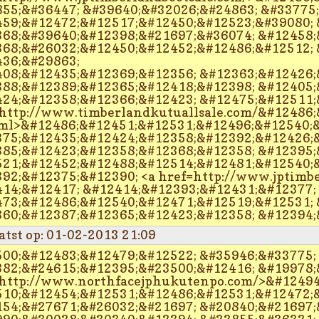
55;&#36447; &#39640;&#32026;&#24863; &#33775
59;&#12472;&#12517;&#12450;&#12523;&#39080; 
68;&#39640;&#12398;&#21697;&#36074; &#12458;
68;&#26032;&#12450;&#12452;&#12486;&#12512; 
36;&#29863;
08;&#12435;&#12369;&#12356; &#12363;&#12426;
88;&#12389;&#12365;&#12418;&#12398; &#12405;
24;&#12358;&#12366;&#12423; &#12475;&#12511;
http://www.timberlandkutuallsale.com/&#12486;
ml>&#12486;&#12451;&#12531;&#12496;&#12540;&
75;&#12435;&#12424;&#12358;&#12392;&#12426;&
85;&#12423;&#12358;&#12368;&#12358; &#12395;
21;&#12452;&#12488;&#12514;&#12481;&#12540;&
92;&#12375;&#12390; <a href=http://www.jptimb
14;&#12417; &#12414;&#12393;&#12431;&#12377;
73;&#12486;&#12540;&#12471;&#12519;&#12531; 
60;&#12387;&#12365;&#12423;&#12358; &#12394;
atst op: 01-02-2013 21:09
00;&#12483;&#12479;&#12522; &#35946;&#33775;
82;&#24615;&#12395;&#23500;&#12416; &#19978;
http://www.northfacejphukutenpo.com/>&#12494
10;&#12454;&#12531;&#12486;&#12531;&#12472;&
54;&#27671;&#26032;&#21697; &#20840;&#21697;