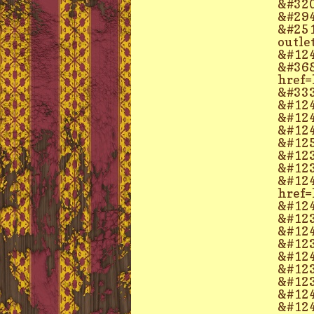
&#320
&#294
&#251
outle
&#124
&#368
href=
&#333
&#124
&#124
&#124
&#125
&#123
&#123
&#124
href=
&#124
&#123
&#124
&#123
&#124
&#123
&#123
&#124
&#124