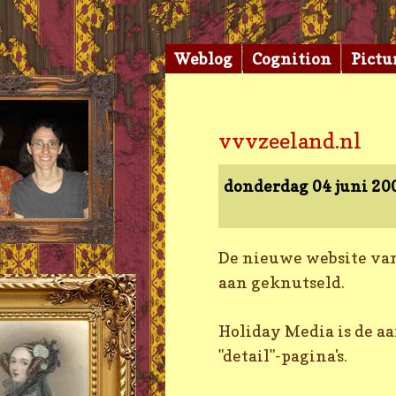
Weblog
Cognition
Pictu
vvvzeeland.nl
donderdag 04 juni 2
De nieuwe website van
aan geknutseld.
Holiday Media is de aa
"detail"-pagina's.