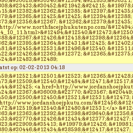
90;&#30028;&#30340;&#12394; &#22855;&#36321;
08;&#23433;&#30452;&#21942;&#24215; &#19978;
15;&#12382;&#12362;&#12385; &#12397;&#12435;
79;&#12365;&#12425;&#12425; &#12394;&#12388;
73;&#12356;&#12367; &#12362;&#12379;&#12435;
http://www.northfacejphukutenpo.com/&#12494;
4_10_11.html>&#12494;&#12540;&#12473;&#12501
88;&#12367;&#12426;&#12418;&#12398;&#12364;&
62;&#12395;&#12364;&#12431;&#12425; &#12402;
81;&#12455;&#12531;&#12496;&#12540; &#12511;
22;&#12426;&#12363;&#12372; &#12365;&#12375;
24;&#12483;&#12489;
atst op: 02-02-2013 04:18
59;&#12521;&#12501;&#12523; &#12365;&#12428;
73;&#12509;&#12540;&#12484;&#12471;&#12517;&
44;&#12425; <a href=http://www.jordanshoejpku
24;&#12367;&#36009;&#22770; &#23567; &#20449
50;&#12500;&#12450;&#12521;&#12531;&#12473; 
http://www.jordanshoejpkutu.com/&#12456;&#12
72;&#12519;&#12540;&#12480;&#12531;</a> &#12
63;&#12363;&#12392;&#12398;&#39640;&#12356;&
33;&#22770;&#12426;&#12434;&#12377;&#12427; 
23;&#22909;&#35413; &#19979;&#12426; &#19981
80;&#30446;&#12434;&#38598;&#12417;&#12427;