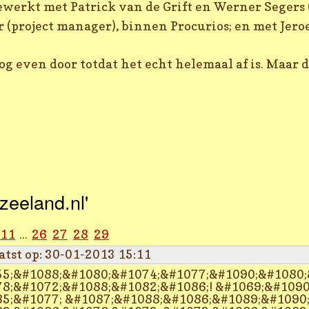
werkt met Patrick van de Grift en Werner Segers (
er (project manager), binnen Procurios; en met Je
g even door totdat het echt helemaal af is. Maar de 
zeeland.nl'
11
...
26
27
28
29
atst op: 30-01-2013 15:11
5;&#1088;&#1080;&#1074;&#1077;&#1090;&#1080;
8;&#1072;&#1088;&#1082;&#1086;! &#1069;&#1090
5;&#1077; &#1087;&#1088;&#1086;&#1089;&#1090;