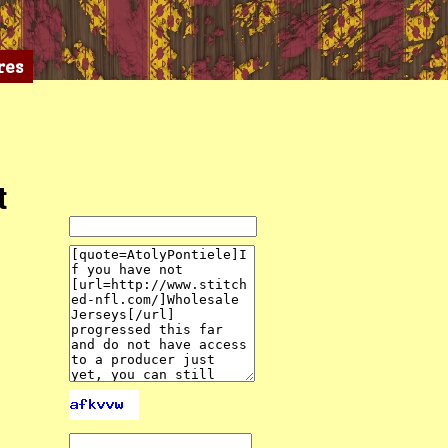
res
t