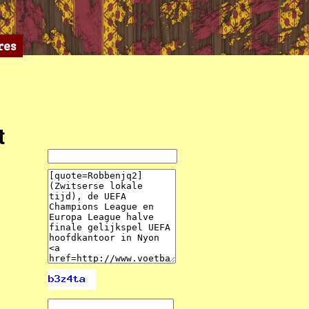
res
t