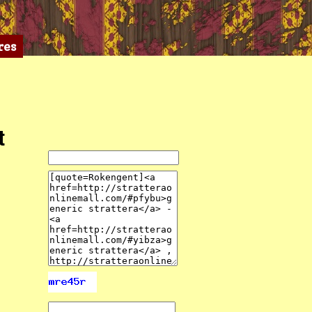
res
t