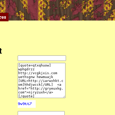
res
t