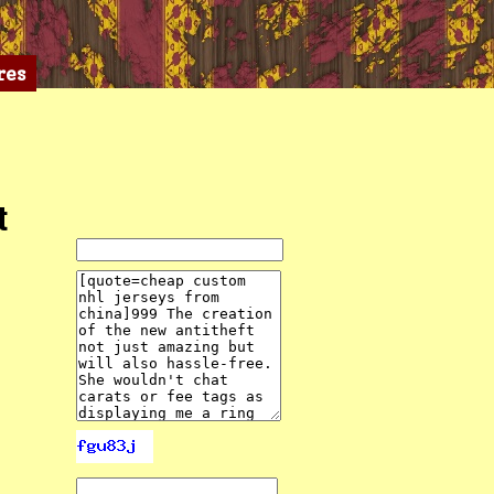
res
t