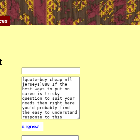
res
t