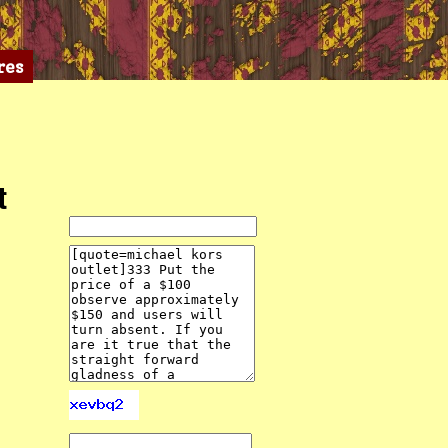
res
t