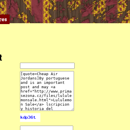
res
t